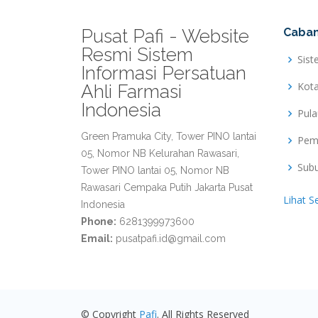
Pusat Pafi - Website
Caban
Resmi Sistem
Sist
Informasi Persatuan
Kot
Ahli Farmasi
Indonesia
Pul
Green Pramuka City, Tower PINO lantai
Pem
05, Nomor NB Kelurahan Rawasari,
Sub
Tower PINO lantai 05, Nomor NB
Rawasari Cempaka Putih Jakarta Pusat
Lihat S
Indonesia
Phone:
6281399973600
Email:
pusatpafi.id@gmail.com
© Copyright
Pafi
. All Rights Reserved