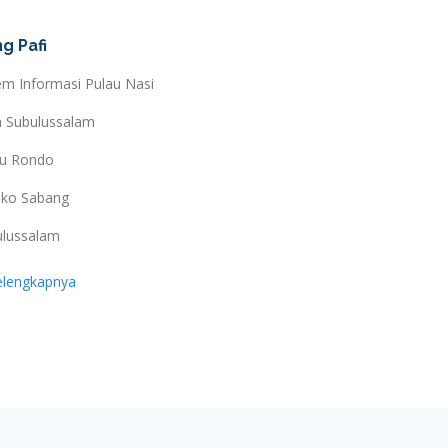
g Pafi
em Informasi Pulau Nasi
a Subulussalam
au Rondo
ko Sabang
ulussalam
elengkapnya