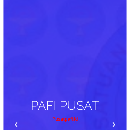
PAFI PUSAT
‹
›
Pusatpafi.id