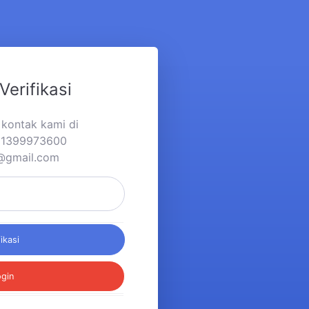
Verifikasi
a kontak kami di
281399973600
d@gmail.com
fikasi
ogin