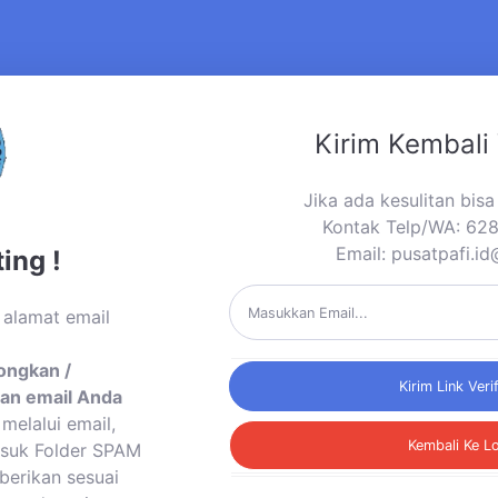
Kirim Kembali 
Jika ada kesulitan bis
Kontak Telp/WA: 6
Email:
pusatpafi.i
ing !
 alamat email
ongkan /
Kirim Link Veri
an email Anda
melalui email,
Kembali Ke L
asuk Folder SPAM
berikan sesuai