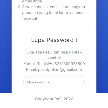
email anda.
Setelah masuk email, ikuti langkah
panduan yang kami kirim via email
tersebut
Lupa Password !
Jika ada kesulitan bisa kontak
kami di
Kontak Telp/WA: 6281399973600
Email:
pusatpafi.id@gmail.com
Kirim Link Reset Password
Copyright PAFI 2026